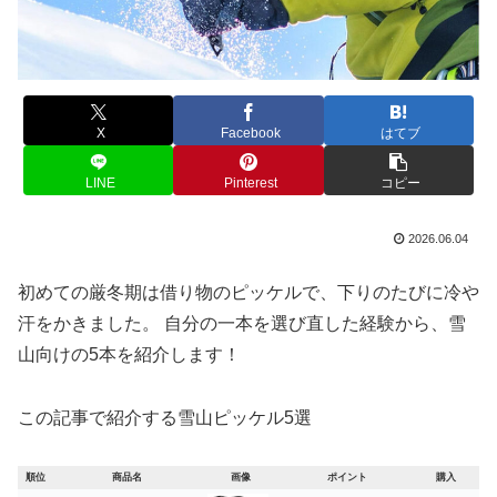
X
Facebook
はてブ
LINE
Pinterest
コピー
2026.06.04
初めての厳冬期は借り物のピッケルで、下りのたびに冷や
汗をかきました。 自分の一本を選び直した経験から、雪
山向けの5本を紹介します！
この記事で紹介する雪山ピッケル5選
順位
商品名
画像
ポイント
購入