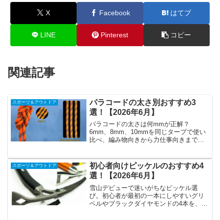
X
Facebook
はてブ
LINE
Pinterest
コピー
関連記事
パラコードの太さ別おすすめ3
スポーツ＆アウトドア
選！【2026年6月】
パラコードの太さは何mmが正解？
6mm、8mm、10mmを同じタープで使い
比べ、編み物向きから力仕事向きまで太
さ別の住み分けを体験ベースで紹介しま
す。
初心者向けピッケルのおすすめ4
スポーツ＆アウトドア
選！【2026年6月】
雪山デビューで迷いがちなピッケル選
び。初心者が最初の一本にしやすいグリ
ベルやブラックダイヤモンドの4本を、売
り場で握り比べた感触と店員さんへの取
材をもとに紹介します。