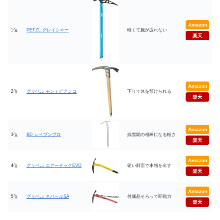
Amazon
1位
PETZL グレイシャー
軽くて腕が疲れない
楽天
Amazon
2位
グリベル モンテビアンコ
下りで体を預けられる
楽天
Amazon
3位
BD レイブンプロ
残雪期の相棒になる軽さ
楽天
Amazon
4位
グリベル エアーテックEVO
硬い斜面で本領を出す
楽天
Amazon
5位
グリベル ネパールSA
付属品そろって即戦力
楽天