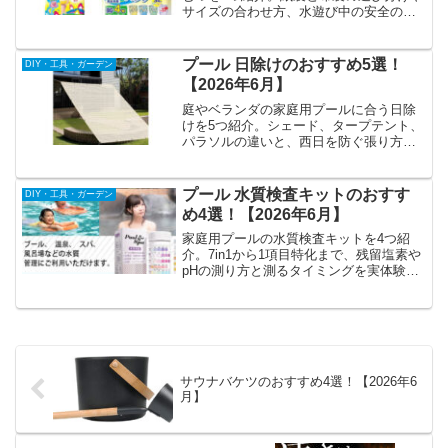
サイズの合わせ方、水遊び中の安全のコ
ツまで実体験から解説します。
プール 日除けのおすすめ5選！
DIY・工具・ガーデン
【2026年6月】
庭やベランダの家庭用プールに合う日除
けを5つ紹介。シェード、タープテント、
パラソルの違いと、西日を防ぐ張り方や
目隠しのコツを実体験から解説します。
プール 水質検査キットのおすす
DIY・工具・ガーデン
め4選！【2026年6月】
家庭用プールの水質検査キットを4つ紹
介。7in1から1項目特化まで、残留塩素や
pHの測り方と測るタイミングを実体験か
ら解説します。
サウナバケツのおすすめ4選！【2026年6
月】