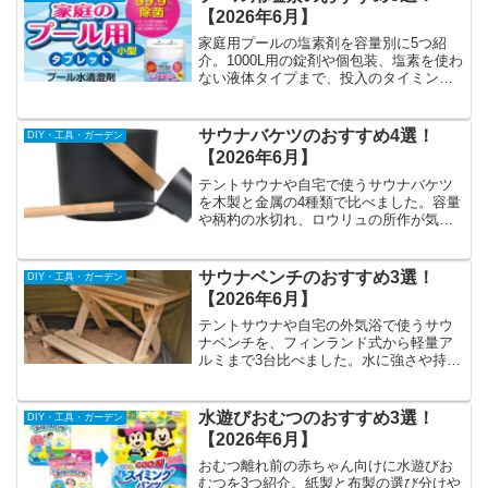
【2026年6月】
家庭用プールの塩素剤を容量別に5つ紹
介。1000L用の錠剤や個包装、塩素を使わ
ない液体タイプまで、投入のタイミング
や量の決め方も実体験から解説します。
サウナバケツのおすすめ4選！
DIY・工具・ガーデン
【2026年6月】
テントサウナや自宅で使うサウナバケツ
を木製と金属の4種類で比べました。容量
や柄杓の水切れ、ロウリュの所作が気持
ちよくなる桶の選び方も紹介します。
サウナベンチのおすすめ3選！
DIY・工具・ガーデン
【2026年6月】
テントサウナや自宅の外気浴で使うサウ
ナベンチを、フィンランド式から軽量ア
ルミまで3台比べました。水に強さや持ち
運びやすさ、ベンチの選び方も紹介しま
す。
水遊びおむつのおすすめ3選！
DIY・工具・ガーデン
【2026年6月】
おむつ離れ前の赤ちゃん向けに水遊びお
むつを3つ紹介。紙製と布製の選び分けや