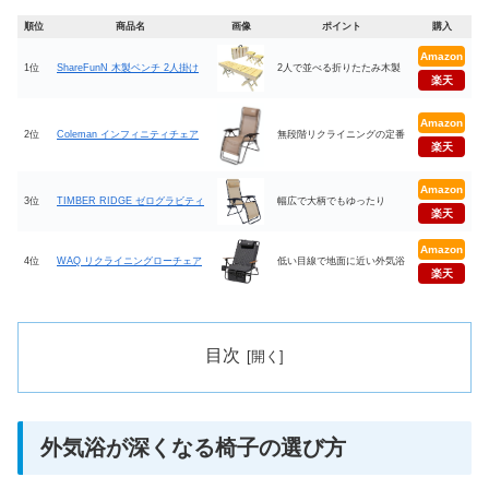
順位
商品名
画像
ポイント
購入
Amazon
1位
ShareFunN 木製ベンチ 2人掛け
2人で並べる折りたたみ木製
楽天
Amazon
2位
Coleman インフィニティチェア
無段階リクライニングの定番
楽天
Amazon
3位
TIMBER RIDGE ゼログラビティ
幅広で大柄でもゆったり
楽天
Amazon
4位
WAQ リクライニングローチェア
低い目線で地面に近い外気浴
楽天
目次
外気浴が深くなる椅子の選び方