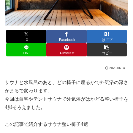
X
Facebook
はてブ
LINE
Pinterest
コピー
2026.06.04
サウナと水風呂のあと、どの椅子に座るかで外気浴の深さ
がまるで変わります。
今回は自宅やテントサウナで外気浴がはかどる整い椅子を
4脚そろえました。
この記事で紹介するサウナ整い椅子4選