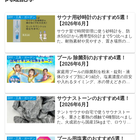
サウナ用砂時計のおすすめ5選！
DIY・工具・ガーデン
【2026年6月】
サウナ室で時間管理に使う砂時計を、防
水5分計から携帯型6分計まで5つ比べまし
た。耐熱素材や見やすさ、置き場所の注
意点や砂時計の選び方も紹介します。
プール 除菌剤のおすすめ4選！
DIY・工具・ガーデン
【2026年6月】
家庭用プールの除菌剤を粉末・錠剤・液
体のタイプ別に4つ紹介。塩素濃度の目安
や入れるタイミング、水の替えどきのサ
インまで実体験から解説します。
サウナストーンのおすすめ4選！
DIY・工具・ガーデン
【2026年6月】
テントサウナや自宅で使うサウナストー
ンを、重さと蓄熱の感触で4種類比べまし
た。火成岩から国産15kgまで、ロウリュ
が気持ちよくなる石の選び方も紹介しま
す。
プール用塩素のおすすめ5選！
DIY・工具・ガーデン