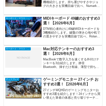
機種紹介します。持ち運びやすさやジョ
グの大きさを実機目線で比べ、Numark
DJ2GO2やPioneer DDJ-FLX4など初めて
の一台の選び方を紹介します。
MIDIキーボード 49鍵のおすすめ3
キーボード・マウス・入力機器
選！【2026年6月】
DTM初心者向けに49鍵MIDIキーボードを
3機種紹介します。鍵盤の弾き心地や机で
の置きやすさを実機目線で比べ、Roland
A-49など人気モデルの選び方を紹介しま
す。
Mac対応テンキーのおすすめ3
キーボード・マウス・入力機器
選！【2026年6月】
MacBookで数字入力を速くする外付けテ
ンキーを3台紹介します。静音
Bluetooth、挿すだけ有線、薄型で持ち運
べるタイプを、実際の使い勝手で比べま
した。
ゲーミングモニター 27インチ お
ディスプレイ
すすめ3選！【2026年6月】
27インチWQHDのゲーミングモニターお
すすめ3選を紹介します！24インチから買
い替えた筆者の体感と売り場リサーチ
で、240Hz定番機から最安級まで本音で
比べました。