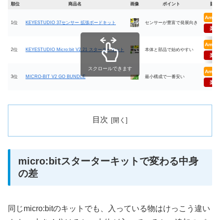
順位
商品名
画像
ポイント
購入
Amaz
1位
KEYESTUDIO 37センサー 拡張ボードキット
センサーが豊富で発展向き
楽天
Amaz
2位
KEYESTUDIO Micro:bit V2.21 スターターキット
本体と部品で始めやすい
楽天
スクロールできます
Amaz
3位
MICRO-BIT V2 GO BUNDLE
最小構成で一番安い
楽天
目次
micro:bitスターターキットで変わる中身
の差
同じmicro:bitのキットでも、入っている物はけっこう違い