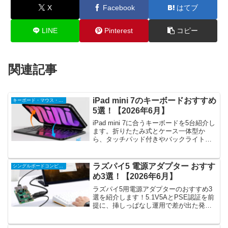
X
Facebook
はてブ
LINE
Pinterest
コピー
関連記事
iPad mini 7のキーボードおすすめ
キーボード・マウス・入力機器
5選！【2026年6月】
iPad mini 7に合うキーボードを5台紹介し
ます。折りたたみ式とケース一体型か
ら、タッチパッド付きやバックライト付
きを持ち運びと打ちやすさで比べまし
た。
ラズパイ5 電源アダプター おすす
シングルボードコンピュータ・アクセサリ
め3選！【2026年6月】
ラズパイ5用電源アダプターのおすすめ3
選を紹介します！5.1V5AとPSE認証を前
提に、挿しっぱなし運用で差が出た発熱
や置きやすさを本音で比べました。