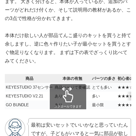
ます。 大きく分けると、本体が入っているか、追加のパ
ーツがどれだけ付くか、そして説明用の教材があるか、こ
の3点で性格が分かれてきます。
本体だけ欲しい人が部品てんこ盛りのキットを買うと持て
余しますし、逆に色々作りたい子が最小セットを買うとす
ぐ物足りなくなります。 まずは下の表でざっくり比べて
みてください。
商品
本体の有無
パーツの多さ
初心者の
KEYESTUDIO 37センサー
商品ページで要確認
とても多い
★★★☆
KEYESTUDIO V2.21
あり
多い
★★★★
GO BUNDLE
あり
最小限
★★★★
スクロールできます
最初は安いセットでいいかなと思っていたん
ですが、子どもがハマると一気に部品が欲し