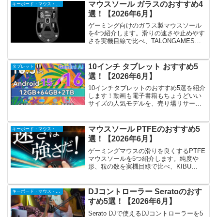
マウスソール ガラスのおすすめ4
キーボード・マウス・入力機器
選！【2026年6月】
ゲーミング向けのガラス製マウスソール
を4つ紹介します。滑りの速さや止めやす
さを実機目線で比べ、TALONGAMESや
Pulsar Superglide2など自分に合う選び方
を紹介します。
10インチ タブレット おすすめ5
タブレット
選！【2026年6月】
10インチタブレットのおすすめ5選を紹介
します！動画も電子書籍もちょうどいい
サイズの人気モデルを、売り場リサーチ
と本音の星評価で比べました。
マウスソール PTFEのおすすめ5
キーボード・マウス・入力機器
選！【2026年6月】
ゲーミングマウスの滑りを良くするPTFE
マウスソールを5つ紹介します。純度や
形、粒の数を実機目線で比べ、KIBU
Gearや鬼エイムなど貼り替えしやすい選
び方を紹介します。
DJコントローラー Seratoのおす
キーボード・マウス・入力機器
すめ5選！【2026年6月】
Serato DJで使えるDJコントローラーを5