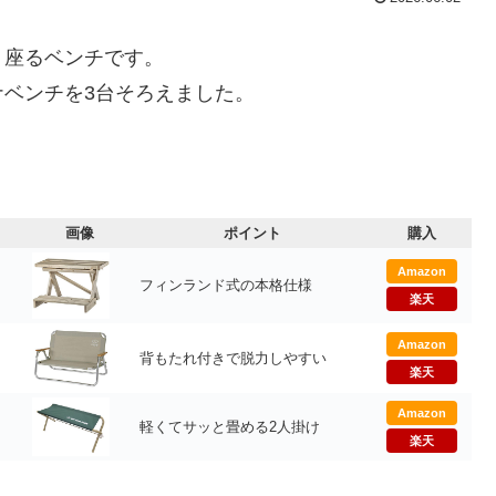
、座るベンチです。
ベンチを3台そろえました。
画像
ポイント
購入
Amazon
フィンランド式の本格仕様
楽天
Amazon
背もたれ付きで脱力しやすい
楽天
Amazon
軽くてサッと畳める2人掛け
楽天